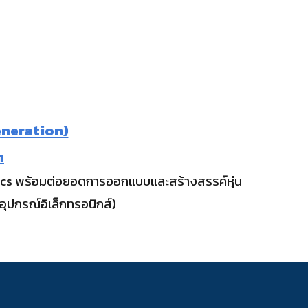
eneration)
m
obotics พร้อมต่อยอดการออกแบบและสร้างสรรค์หุ่น
ุปกรณ์อิเล็กทรอนิกส์)