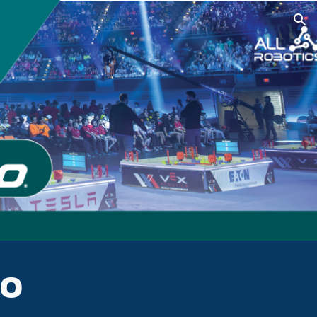
ion
GO