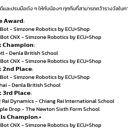
และปรบมือดัง ๆ ให้กับน้องๆ ทุกทีมที่สามารถคว้ารางวัลในก
𝗲 𝗔𝘄𝗮𝗿𝗱:
r Bot - Simzone Robotics by ECU=Shop
ng Bot CNX - Simzone Robotics by ECU=Shop
 𝗖𝗵𝗮𝗺𝗽𝗶𝗼𝗻:
tl - Denla British School
ng Bot CNX - Simzone Robotics by ECU=Shop
𝟮𝗻𝗱 𝗣𝗹𝗮𝗰𝗲:
r Bot - Simzone Robotics by ECU=Shop
hai - Denla British School
𝟯𝗿𝗱 𝗣𝗹𝗮𝗰𝗲:
g Rai Dynamics - Chiang Rai International School
pple Drop - The Newton Sixth Form School
𝗹𝘀 𝗖𝗵𝗮𝗺𝗽𝗶𝗼𝗻:▪︎
 Bot CNX - Simzone Robotics by ECU=Shop