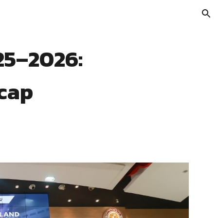
ion
25–2026:
cap