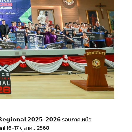
 𝗥𝗲𝗴𝗶𝗼𝗻𝗮𝗹 𝟮𝟬𝟮𝟱-𝟮𝟬𝟮𝟲 รอบภาคเหนือ
บโลก! 16-17 ตุลาคม 2568