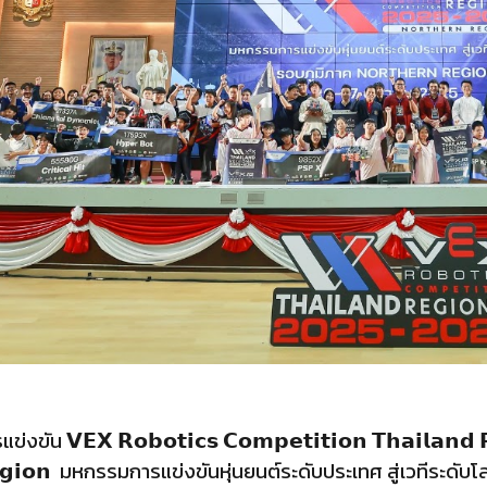
ัน 𝗩𝗘𝗫 𝗥𝗼𝗯𝗼𝘁𝗶𝗰𝘀 𝗖𝗼𝗺𝗽𝗲𝘁𝗶𝘁𝗶𝗼𝗻 𝗧𝗵𝗮𝗶𝗹𝗮𝗻𝗱
𝗥𝗲𝗴𝗶𝗼𝗻 มหกรรมการแข่งขันหุ่นยนต์ระดับประเทศ สู่เวทีระดั