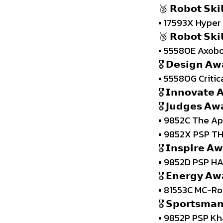
🥈 𝗥𝗼𝗯𝗼𝘁 𝗦𝗸𝗶𝗹
▪︎ 17593X Hype
🥉 𝗥𝗼𝗯𝗼𝘁 𝗦𝗸𝗶𝗹
▪︎ 55580E Axobo
🎖️ 𝗗𝗲𝘀𝗶𝗴𝗻 𝗔𝘄
▪︎ 55580G Critic
🎖️ 𝗜𝗻𝗻𝗼𝘃𝗮
🎖️ 𝗝𝘂𝗱𝗴𝗲𝘀 𝗔𝘄
▪︎ 9852C The A
▪︎ 9852X PSP T
🎖️ 𝗜𝗻𝘀𝗽𝗶𝗿𝗲 𝗔
▪︎ 9852D PSP H
🎖️ 𝗘𝗻𝗲𝗿𝗴𝘆 𝗔𝘄
▪︎ 81553C MC-Ro
🎖️ 𝗦𝗽𝗼𝗿𝘁𝘀𝗺𝗮
▪︎ 9852P PSP K