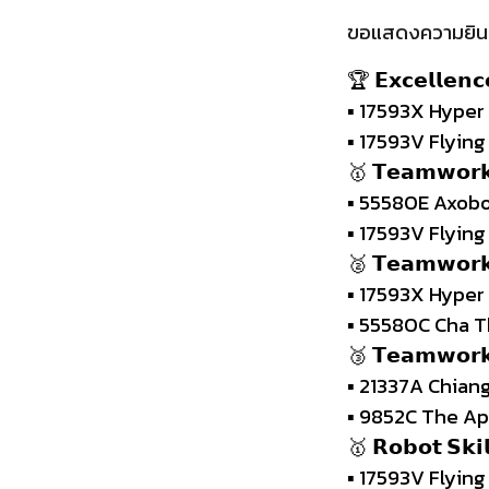
ขอแสดงความยินดี
🏆 𝗘𝘅𝗰𝗲𝗹𝗹𝗲𝗻
▪︎ 17593X Hype
▪︎ 17593V Flyi
🥇 𝗧𝗲𝗮𝗺𝘄𝗼𝗿𝗸
▪︎ 55580E Axobo
▪︎ 17593V Flyi
🥈 𝗧𝗲𝗮𝗺𝘄𝗼𝗿𝗸 
▪︎ 17593X Hype
▪︎ 55580C Cha T
🥉 𝗧𝗲𝗮𝗺𝘄𝗼𝗿𝗸 
▪︎ 21337A Chian
▪︎ 9852C The A
🥇 𝗥𝗼𝗯𝗼𝘁 𝗦𝗸𝗶
▪︎
17593V Flying