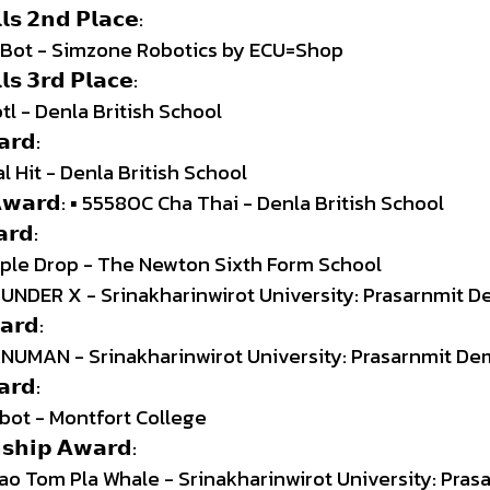
𝗹𝘀 𝟮𝗻𝗱 𝗣𝗹𝗮𝗰𝗲:
r Bot - Simzone Robotics by ECU=Shop
𝗹𝘀 𝟯𝗿𝗱 𝗣𝗹𝗮𝗰𝗲:
tl - Denla British School
𝗮𝗿𝗱:
al Hit - Denla British School
𝗲 𝗔𝘄𝗮𝗿𝗱: ▪︎ 55580C Cha Thai - Denla British School
𝗮𝗿𝗱:
pple Drop - The Newton Sixth Form School
HUNDER X - Srinakharinwirot University: Prasarnmit 
𝗮𝗿𝗱:
ANUMAN - Srinakharinwirot University: Prasarnmit De
𝗮𝗿𝗱:
bot - Montfort College
𝘀𝗵𝗶𝗽 𝗔𝘄𝗮𝗿𝗱:
hao Tom Pla Whale - Srinakharinwirot University: Pra